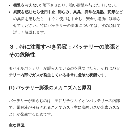
衝撃を与えない
: 落下させたり、強い衝撃を与えたりしない。
異変を感じたら使用中止
:
膨らみ、異臭、異常な発熱、変形
など
の異変を感じたら、すぐに使用を中止し、安全な場所に移動さ
せてください。特にバッテリーの膨張については、次の項目で
詳しく解説します。
３．特に注意すべき異変：バッテリーの膨張と
その危険性
モバイルバッテリーが膨らんでいるのを見つけたら、それは
バッ
テリー内部でガスが発生している非常に危険な状態
です。
(1) バッテリー膨張のメカニズムと原因
バッテリーが膨らむのは、主にリチウムイオンバッテリーの内部
で、電解液が分解されることでガス（主に炭酸ガスや水素ガスな
ど）が発生するためです。
主な原因
: