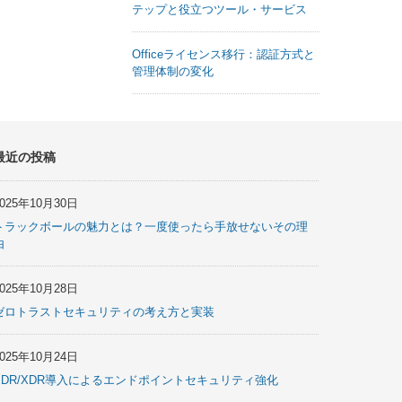
テップと役立つツール・サービス
Officeライセンス移行：認証方式と
管理体制の変化
最近の投稿
2025年10月30日
トラックボールの魅力とは？一度使ったら手放せないその理
由
2025年10月28日
ゼロトラストセキュリティの考え方と実装
2025年10月24日
EDR/XDR導入によるエンドポイントセキュリティ強化