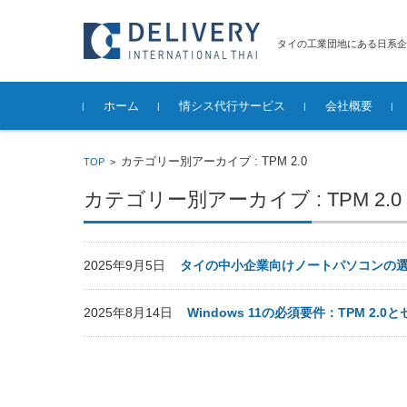
タイの工業団地にある日系企
コンテンツに移動
ホーム
情シス代行サービス
会社概要
ITインフラ保守サービス
ITインフラ構築サービス
その他のサービス
サービスご
サービス提
既存システ
ネットワー
IT機器・
セキュリテ
サーバ構築
パソコンの
カテゴリー別アーカイブ : TPM 2.0
TOP
>
築
定・調達・
削除サービ
カテゴリー別アーカイブ : TPM 2.0
2025年9月5日
タイの中小企業向けノートパソコンの
2025年8月14日
Windows 11の必須要件：TPM 2