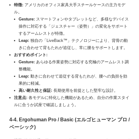
特徴:
アメリカのオフィス家具大手スチールケースの主力モデ
ル。
Gesture:
スマートフォンやタブレットなど、多様なデバイス
操作に対応する「ジェスチャー（姿勢）」の変化をサポート
するアームレストが特徴。
Leap:
独自の「LiveBack™」テクノロジーにより、背骨の動
きに合わせて背もたれが追従し、常に腰をサポートします。
おすすめポイント:
Gesture:
あらゆる作業姿勢に対応する究極のアームレスト調
整機能。
Leap:
動きに合わせて追従する背もたれが、腰への負担を効
果的に軽減。
高い耐久性と保証:
長期使用を前提とした堅牢な設計。
注意点:
各モデルに特化した機能があるため、自分の作業スタイ
ルに合うか試座で確認しましょう。
4-4. Ergohuman Pro / Basic (エルゴヒューマン プロ /
ベーシック)