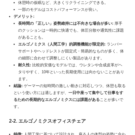
休憩時の仮眠など、大きくリクライニングできる。
一部のモデルはコストパフォーマンスが良い。
デメリット:
長時間の「正しい」姿勢維持には不向きな場合が多い:
厚手
のクッションは一時的に快適でも、体圧分散や通気性に課題
があることも。
エルゴノミクス（人間工学）的調整機能が限定的:
ランバー
サポートやヘッドレストが固定式・簡易的なものが多く、体
の細部に合わせて調整しにくい製品があります。
耐久性:
比較的安価なモデルでは、ウレタンや合成皮革がヘ
タりやすく、10年といった長期使用には向かないことがあり
ます。
結論:
ゲーマーの短時間の激しい動きに対応しつつ、休憩も取る
という使い方には適しますが、
一日中座って集中して仕事をす
るための長期的なエルゴノミクスには課題がある
ことが多いで
す。
2-2. エルゴノミクスオフィスチェア
特徴:
人間工学に基づいて設計され、座る人の体型や姿勢に合わ