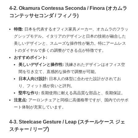
4-2. Okamura Contessa Seconda / Finora (オカムラ
コンテッサセコンダ / フィノラ)
特徴:
日本を代表するオフィス家具メーカー、オカムラのフラッ
グシップモデル。イタリアのデザインと日本の技術が融合した
美しいデザインと、スムーズな操作性が魅力。特にアームレス
トのダイヤルで多くの調整ができる点が特徴です。
おすすめポイント:
美しいデザインと操作性:
洗練されたデザインはオフィス空
間を引き立て、直感的な操作で調整が可能。
日本人向け設計:
日本人の体型に合わせた設計がされてお
り、フィット感が良いと評判。
堅牢な作り:
長期使用に耐える高品質な部品と、長期保証。
注意点:
アーロンチェアと同様に高価格帯ですが、国内でのサポ
ート体制が充実しています。
4-3. Steelcase Gesture / Leap (スチールケース ジェ
スチャー / リープ)