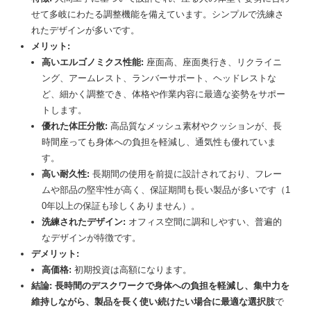
せて多岐にわたる調整機能を備えています。シンプルで洗練さ
れたデザインが多いです。
メリット:
高いエルゴノミクス性能:
座面高、座面奥行き、リクライニ
ング、アームレスト、ランバーサポート、ヘッドレストな
ど、細かく調整でき、体格や作業内容に最適な姿勢をサポー
トします。
優れた体圧分散:
高品質なメッシュ素材やクッションが、長
時間座っても身体への負担を軽減し、通気性も優れていま
す。
高い耐久性:
長期間の使用を前提に設計されており、フレー
ムや部品の堅牢性が高く、保証期間も長い製品が多いです（1
0年以上の保証も珍しくありません）。
洗練されたデザイン:
オフィス空間に調和しやすい、普遍的
なデザインが特徴です。
デメリット:
高価格:
初期投資は高額になります。
結論:
長時間のデスクワークで身体への負担を軽減し、集中力を
維持しながら、製品を長く使い続けたい場合に最適な選択肢
で