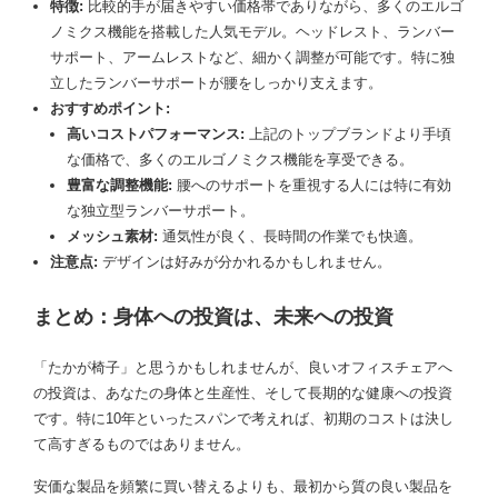
特徴:
比較的手が届きやすい価格帯でありながら、多くのエルゴ
ノミクス機能を搭載した人気モデル。ヘッドレスト、ランバー
サポート、アームレストなど、細かく調整が可能です。特に独
立したランバーサポートが腰をしっかり支えます。
おすすめポイント:
高いコストパフォーマンス:
上記のトップブランドより手頃
な価格で、多くのエルゴノミクス機能を享受できる。
豊富な調整機能:
腰へのサポートを重視する人には特に有効
な独立型ランバーサポート。
メッシュ素材:
通気性が良く、長時間の作業でも快適。
注意点:
デザインは好みが分かれるかもしれません。
まとめ：身体への投資は、未来への投資
「たかが椅子」と思うかもしれませんが、良いオフィスチェアへ
の投資は、あなたの身体と生産性、そして長期的な健康への投資
です。特に10年といったスパンで考えれば、初期のコストは決し
て高すぎるものではありません。
安価な製品を頻繁に買い替えるよりも、最初から質の良い製品を