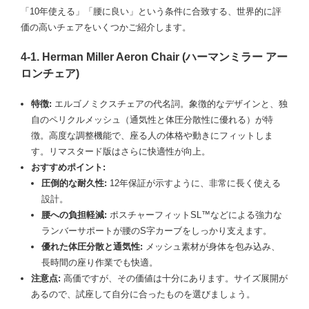
「10年使える」「腰に良い」という条件に合致する、世界的に評
価の高いチェアをいくつかご紹介します。
4-1. Herman Miller Aeron Chair (ハーマンミラー アー
ロンチェア)
特徴:
エルゴノミクスチェアの代名詞。象徴的なデザインと、独
自のペリクルメッシュ（通気性と体圧分散性に優れる）が特
徴。高度な調整機能で、座る人の体格や動きにフィットしま
す。リマスタード版はさらに快適性が向上。
おすすめポイント:
圧倒的な耐久性:
12年保証が示すように、非常に長く使える
設計。
腰への負担軽減:
ポスチャーフィットSL™などによる強力な
ランバーサポートが腰のS字カーブをしっかり支えます。
優れた体圧分散と通気性:
メッシュ素材が身体を包み込み、
長時間の座り作業でも快適。
注意点:
高価ですが、その価値は十分にあります。サイズ展開が
あるので、試座して自分に合ったものを選びましょう。