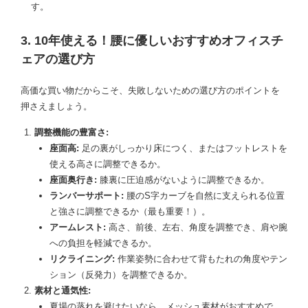
す。
3. 10年使える！腰に優しいおすすめオフィスチ
ェアの選び方
高価な買い物だからこそ、失敗しないための選び方のポイントを
押さえましょう。
調整機能の豊富さ:
座面高:
足の裏がしっかり床につく、またはフットレストを
使える高さに調整できるか。
座面奥行き:
膝裏に圧迫感がないように調整できるか。
ランバーサポート:
腰のS字カーブを自然に支えられる位置
と強さに調整できるか（最も重要！）。
アームレスト:
高さ、前後、左右、角度を調整でき、肩や腕
への負担を軽減できるか。
リクライニング:
作業姿勢に合わせて背もたれの角度やテン
ション（反発力）を調整できるか。
素材と通気性:
夏場の蒸れを避けたいなら、メッシュ素材がおすすめで