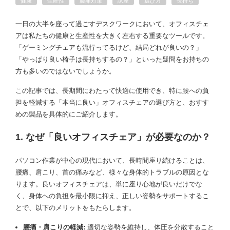
健康
生産性
腰痛対策
試座
選び方
長持ち
一日の大半を座って過ごすデスクワークにおいて、オフィスチェ
アは私たちの健康と生産性を大きく左右する重要なツールです。
「ゲーミングチェアも流行ってるけど、結局どれが良いの？」
「やっぱり良い椅子は長持ちするの？」といった疑問をお持ちの
方も多いのではないでしょうか。
この記事では、長期間にわたって快適に使用でき、特に腰への負
担を軽減する「本当に良い」オフィスチェアの選び方と、おすす
めの製品を具体的にご紹介します。
1. なぜ「良いオフィスチェア」が必要なのか？
パソコン作業が中心の現代において、長時間座り続けることは、
腰痛、肩こり、首の痛みなど、様々な身体的トラブルの原因とな
ります。良いオフィスチェアは、単に座り心地が良いだけでな
く、身体への負担を最小限に抑え、正しい姿勢をサポートするこ
とで、以下のメリットをもたらします。
腰痛・肩こりの軽減:
適切な姿勢を維持し、体圧を分散すること