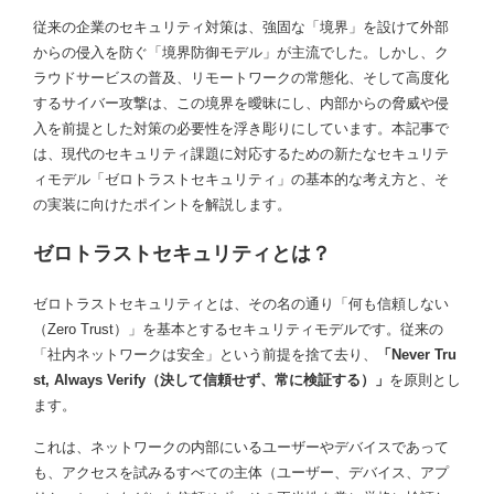
従来の企業のセキュリティ対策は、強固な「境界」を設けて外部
からの侵入を防ぐ「境界防御モデル」が主流でした。しかし、ク
ラウドサービスの普及、リモートワークの常態化、そして高度化
するサイバー攻撃は、この境界を曖昧にし、内部からの脅威や侵
入を前提とした対策の必要性を浮き彫りにしています。本記事で
は、現代のセキュリティ課題に対応するための新たなセキュリテ
ィモデル「ゼロトラストセキュリティ」の基本的な考え方と、そ
の実装に向けたポイントを解説します。
ゼロトラストセキュリティとは？
ゼロトラストセキュリティとは、その名の通り「何も信頼しない
（Zero Trust）」を基本とするセキュリティモデルです。従来の
「社内ネットワークは安全」という前提を捨て去り、
「Never Tru
st, Always Verify（決して信頼せず、常に検証する）」
を原則とし
ます。
これは、ネットワークの内部にいるユーザーやデバイスであって
も、アクセスを試みるすべての主体（ユーザー、デバイス、アプ