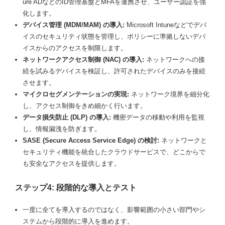
ure ADなどのID管理基盤とMFAを連携させ、ユーザー認証を強
化します。
デバイス管理 (MDM/MAM) の導入:
Microsoft Intuneなどでデバ
イスのセキュリティ状態を管理し、ポリシーに準拠しないデバ
イスからのアクセスを制限します。
ネットワークアクセス制御 (NAC) の導入:
ネットワークへの接
続を試みるデバイスを検証し、許可されたデバイスのみを接続
させます。
マイクロセグメンテーションの実現:
ネットワーク境界を細分化
し、アクセス制御をきめ細かく行います。
データ損失防止 (DLP) の導入:
機密データの移動や利用を監視
し、情報漏洩を防ぎます。
SASE (Secure Access Service Edge) の検討:
ネットワークと
セキュリティ機能を統合したクラウドサービスで、どこからで
も安全なアクセスを提供します。
ステップ4: 段階的な導入とテスト
一度に全てを導入するのではなく、影響範囲の小さい部門やシ
ステムから段階的に導入を進めます。