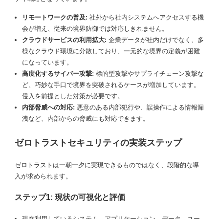
リモートワークの普及:
社外から社内システムへアクセスする機
会が増え、従来の境界防御では対応しきれません。
クラウドサービスの利用拡大:
企業データが社内だけでなく、多
様なクラウド環境に分散しており、一元的な境界の定義が困難
になっています。
高度化するサイバー攻撃:
標的型攻撃やサプライチェーン攻撃な
ど、巧妙な手口で境界を突破されるケースが増加しています。
侵入を前提とした対策が必要です。
内部脅威への対応:
悪意のある内部犯行や、誤操作による情報漏
洩など、内部からの脅威にも対応できます。
ゼロトラストセキュリティの実装ステップ
ゼロトラストは一朝一夕に実現できるものではなく、段階的な導
入が求められます。
ステップ1: 現状の可視化と評価
現在利用しているシステム、アプリケーション、データ、ユー