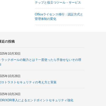
テップと役立つツール・サービス
Officeライセンス移行：認証方式と
管理体制の変化
最近の投稿
2025年10月30日
トラックボールの魅力とは？一度使ったら手放せないその理
由
2025年10月28日
ゼロトラストセキュリティの考え方と実装
2025年10月24日
EDR/XDR導入によるエンドポイントセキュリティ強化