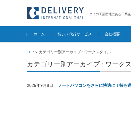
タイの工業団地にある日系企
コンテンツに移動
ホーム
情シス代行サービス
会社概要
ITインフラ保守サービス
ITインフラ構築サービス
その他のサービス
サービスご
サービス提
既存システ
ネットワー
IT機器・
セキュリテ
サーバ構築
パソコンの
カテゴリー別アーカイブ : ワークスタイル
TOP
>
築
定・調達・
削除サービ
カテゴリー別アーカイブ : ワーク
2025年9月8日
ノートパソコンをさらに快適に！持ち