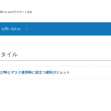
業のためのITサポート会社
お問い合わせ
提供条件
供地域
ムの評価
クデザイン・構
ソフトウェアの選
ィ構築
廃棄前のデータ
設定
ス
スタイル
運び時とデスク使用時に役立つ便利ガジェット