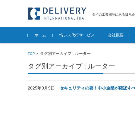
タイの工業団地にある日系企
コンテンツに移動
ホーム
情シス代行サービス
会社概要
ITインフラ保守サービス
ITインフラ構築サービス
その他のサービス
サービスご
サービス提
既存システ
ネットワー
IT機器・
セキュリテ
サーバ構築
パソコンの
タグ別アーカイブ : ルーター
TOP
>
築
定・調達・
削除サービ
タグ別アーカイブ : ルーター
2025年9月9日
セキュリティの要！中小企業が確認すべ