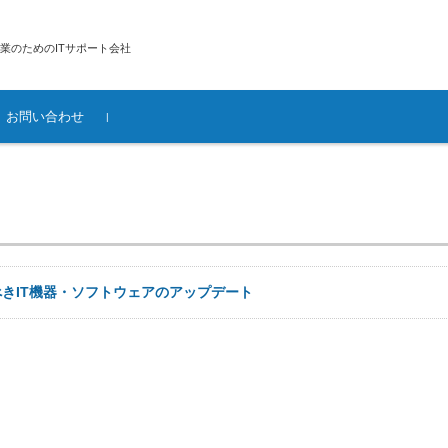
業のためのITサポート会社
お問い合わせ
提供条件
供地域
ムの評価
クデザイン・構
ソフトウェアの選
ィ構築
廃棄前のデータ
設定
ス
きIT機器・ソフトウェアのアップデート