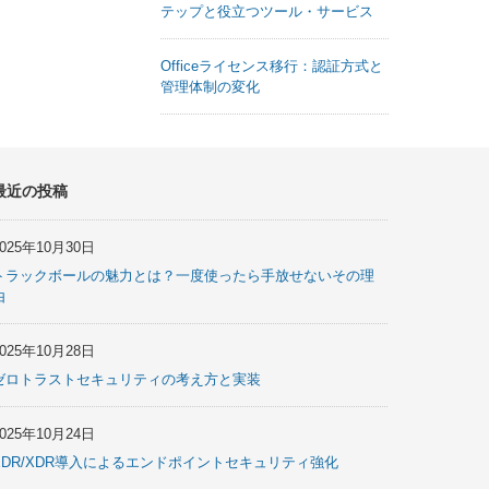
テップと役立つツール・サービス
Officeライセンス移行：認証方式と
管理体制の変化
最近の投稿
2025年10月30日
トラックボールの魅力とは？一度使ったら手放せないその理
由
2025年10月28日
ゼロトラストセキュリティの考え方と実装
2025年10月24日
EDR/XDR導入によるエンドポイントセキュリティ強化